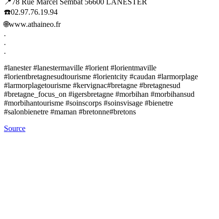
📍78 Rue Marcel Sembat 56600 LANESTER
☎️02.97.76.19.94
🌐www.athaineo.fr
.
.
.
#lanester #lanestermaville #lorient #lorientmaville
#lorientbretagnesudtourisme #lorientcity #caudan #larmorplage
#larmorplagetourisme #kervignac#bretagne #bretagnesud
#bretagne_focus_on #igersbretagne #morbihan #morbihansud
#morbihantourisme #soinscorps #soinsvisage #bienetre
#salonbienetre #maman #bretonne#bretons
Source