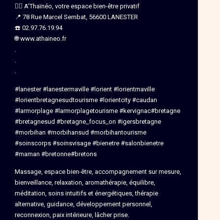
💆‍♀️ A’Thaïnéo, votre espace bien-être privatif
📍 78 Rue Marcel Sembat, 56600 LANESTER
☎️ 02.97.76.19.94
🌐 www.athaineo.fr
.
.
.
#lanester #lanestermaville #lorient #lorientmaville
#lorientbretagnesudtourisme #lorientcity #caudan
#larmorplage #larmorplagetourisme #kervignac#bretagne
#bretagnesud #bretagne_focus_on #igersbretagne
#morbihan #morbihansud #morbihantourisme
#soinscorps #soinsvisage #bienetre #salonbienetre
#maman #bretonne#bretons
Massage, espace bien-être, accompagnement sur mesure,
bienveillance, relaxation, aromathérapie, équilibre,
méditation, soins intuitifs et énergétiques, thérapie
alternative, guidance, développement personnel,
reconnexion, paix intérieure, lâcher prise.