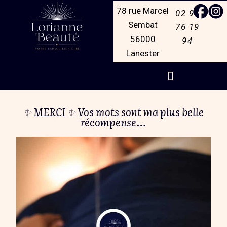
78 rue Marcel
02 97
Sembat
76 19
56000
94
Lanester
✨ MERCI ✨ Vos mots sont ma plus belle
récompense…