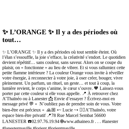
✨ L’ORANGE ✨ Il y a des périodes où
tout…
✨ L’ORANGE ✨ Il y a des périodes où tout semble éteint. Où
l’élan s’essouffle, la joie s’efface, la créativité s’endort. Le quotidien
devient répétitif… sans couleur, sans saveur. Alors on se coupe du
plaisir, on « fonctionne » au lieu de vibrer. Et si vous rallumiez cette
petite flamme intérieure ? La couleur Orange vous invite à réveiller
votre énergie, à reconnecter à votre joie, à oser créer, bouger, vivre
pleinement. Un parfum, un rituel, un geste… et tout à coup, la
lumière revient, le corps s’anime, le cœur s’ouvre. 🧡 Laissez-vous
porter par cette couleur si elle vous appelle. 📍 À retrouver chez
A’Thaïnéo ou à Lanester 📩 Envie d’essayer ? Écrivez-moi en
message privé 💬 « N’oubliez pas de prendre soin de vous. Votre
bien-être est précieux « 🙏🏼 •~ Lucie ~• 💆‍♀️A’Thaïnéo, votre
espace bien-être privatif 📍78 Rue Marcel Sembat 56600
LANESTER ☎️02.97.76.19.94 🌐www.athaineo.fr . . . #lanester
#lanestermaville #lorient #lorientmaville