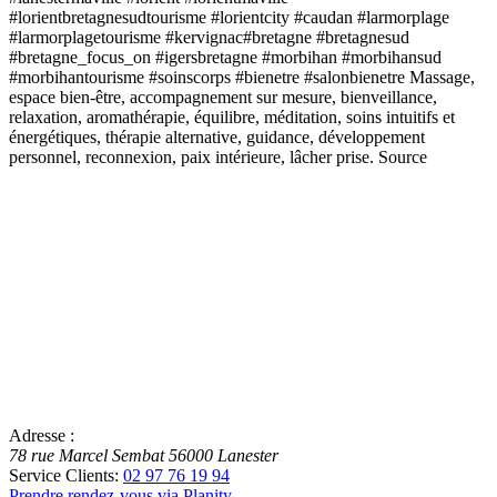
#lorientbretagnesudtourisme #lorientcity #caudan #larmorplage
#larmorplagetourisme #kervignac#bretagne #bretagnesud
#bretagne_focus_on #igersbretagne #morbihan #morbihansud
#morbihantourisme #soinscorps #bienetre #salonbienetre Massage,
espace bien-être, accompagnement sur mesure, bienveillance,
relaxation, aromathérapie, équilibre, méditation, soins intuitifs et
énergétiques, thérapie alternative, guidance, développement
personnel, reconnexion, paix intérieure, lâcher prise. Source
Adresse :
78 rue Marcel Sembat
56000
Lanester
Service Clients:
02 97 76 19 94
Prendre rendez-vous via Planity